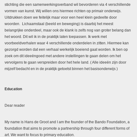
stichting die een samenwerkingsverband wil bevorderen via 4 verschillende
vormen van kunst. Wij willen ons hiermee richten op primair onderwijs.
Uitdrukken doen we feitelijk maar voor een heel klein gedeelte door
woorden. Lichaamstaal (beeld en beweging) is daarbij het meest
belangrijke onderdeel, maar ook de klank is zelfs nog van groter belang dan
het woord. Dit wil ik in de praktijk laten toepassen. Ik werk met
voorbeeldverhalen waar 4 verschillende onderdelen in zitten. Hiermee kan
gezorgd worden dat een verhaal werkelijk boeiend gaat worden. Ik ben op
zoek om dit ideeëngoed met andere instellingen te gaan delen om het
vervolgens te gaan verspreiden door het hele land. ( Alle ideeën zijn door
mijzelf bedacht en in de praktijk getoetst binnen het basisonderwijs )
Education
Dear reader
My name is Hans de Groot and I am the founder of the Bando Foundation, a
foundation that aims to promote a partnership through four different forms of
art. We want to focus to primary education.