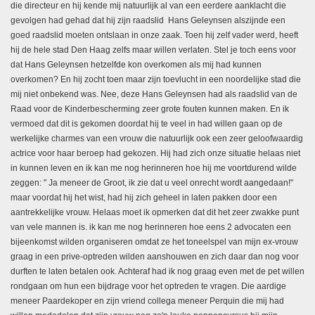
die directeur en hij kende mij natuurlijk al van een eerdere aanklacht die
gevolgen had gehad dat hij zijn raadslid Hans Geleynsen alszijnde een
goed raadslid moeten ontslaan in onze zaak. Toen hij zelf vader werd, heeft
hij de hele stad Den Haag zelfs maar willen verlaten. Stel je toch eens voor
dat Hans Geleynsen hetzelfde kon overkomen als mij had kunnen
overkomen? En hij zocht toen maar zijn toevlucht in een noordelijke stad die
mij niet onbekend was. Nee, deze Hans Geleynsen had als raadslid van de
Raad voor de Kinderbescherming zeer grote fouten kunnen maken. En ik
vermoed dat dit is gekomen doordat hij te veel in had willen gaan op de
werkelijke charmes van een vrouw die natuurlijk ook een zeer geloofwaardig
actrice voor haar beroep had gekozen. Hij had zich onze situatie helaas niet
in kunnen leven en ik kan me nog herinneren hoe hij me voortdurend wilde
zeggen: " Ja meneer de Groot, ik zie dat u veel onrecht wordt aangedaan!"
maar voordat hij het wist, had hij zich geheel in laten pakken door een
aantrekkelijke vrouw. Helaas moet ik opmerken dat dit het zeer zwakke punt
van vele mannen is. ik kan me nog herinneren hoe eens 2 advocaten een
bijeenkomst wilden organiseren omdat ze het toneelspel van mijn ex-vrouw
graag in een prive-optreden wilden aanshouwen en zich daar dan nog voor
durften te laten betalen ook. Achteraf had ik nog graag even met de pet willen
rondgaan om hun een bijdrage voor het optreden te vragen. Die aardige
meneer Paardekoper en zijn vriend collega meneer Perquin die mij had