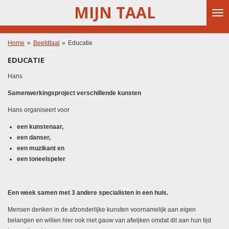
MIJN TAAL
Ga
direct
naar
de
Home
»
Beeldtaal
»
Educatie
hoofdinhoud
EDUCATIE
Hans
Samenwerkingsproject verschillende kunsten
Hans organiseert voor
een kunstenaar,
een danser,
een muzikant en
een toneelspeler
Een week samen met 3 andere specialisten in een huis.
Mensen denken in de afzonderlijke kunsten voornamelijk aan eigen
belangen en willen hier ook niet gauw van afwijken omdat dit aan hun tijd