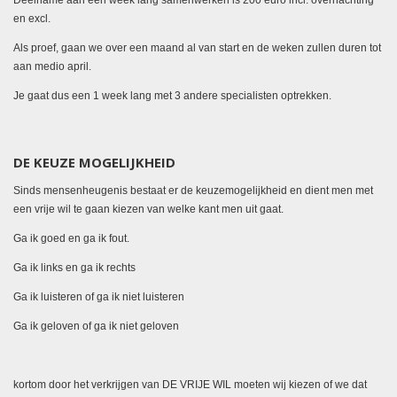
Deelname aan een week lang samenwerken is 200 euro incl. overnachting
en excl.
Als proef, gaan we over een maand al van start en de weken zullen duren tot
aan medio april.
Je gaat dus een 1 week lang met 3 andere specialisten optrekken.
DE KEUZE MOGELIJKHEID
Sinds mensenheugenis bestaat er de keuzemogelijkheid en dient men met
een vrije wil te gaan kiezen van welke kant men uit gaat.
Ga ik goed en ga ik fout.
Ga ik links en ga ik rechts
Ga ik luisteren of ga ik niet luisteren
Ga ik geloven of ga ik niet geloven
kortom door het verkrijgen van DE VRIJE WIL moeten wij kiezen of we dat