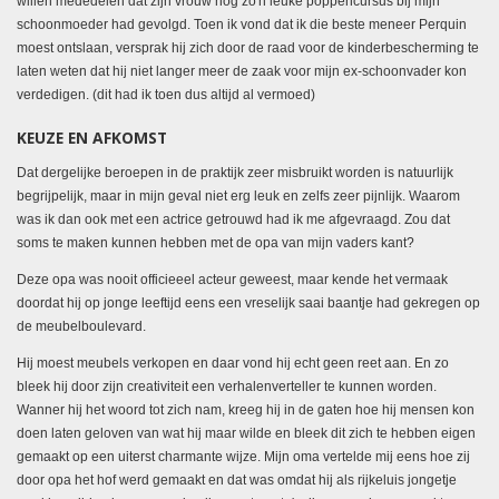
willen mededelen dat zijn vrouw nog zo'n leuke poppencursus bij mijn
schoonmoeder had gevolgd. Toen ik vond dat ik die beste meneer Perquin
moest ontslaan, versprak hij zich door de raad voor de kinderbescherming te
laten weten dat hij niet langer meer de zaak voor mijn ex-schoonvader kon
verdedigen. (dit had ik toen dus altijd al vermoed)
KEUZE EN AFKOMST
Dat dergelijke beroepen in de praktijk zeer misbruikt worden is natuurlijk
begrijpelijk, maar in mijn geval niet erg leuk en zelfs zeer pijnlijk. Waarom
was ik dan ook met een actrice getrouwd had ik me afgevraagd. Zou dat
soms te maken kunnen hebben met de opa van mijn vaders kant?
Deze opa was nooit officieeel acteur geweest, maar kende het vermaak
doordat hij op jonge leeftijd eens een vreselijk saai baantje had gekregen op
de meubelboulevard.
Hij moest meubels verkopen en daar vond hij echt geen reet aan. En zo
bleek hij door zijn creativiteit een verhalenverteller te kunnen worden.
Wanner hij het woord tot zich nam, kreeg hij in de gaten hoe hij mensen kon
doen laten geloven van wat hij maar wilde en bleek dit zich te hebben eigen
gemaakt op een uiterst charmante wijze. Mijn oma vertelde mij eens hoe zij
door opa het hof werd gemaakt en dat was omdat hij als rijkeluis jongetje