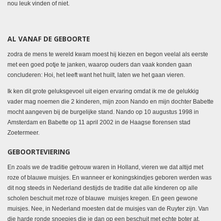
nou leuk vinden of niet.
AL VANAF DE GEBOORTE
zodra de mens te wereld kwam moest hij kiezen en begon veelal als eerste
met een goed potje te janken, waarop ouders dan vaak konden gaan
concluderen: Hoi, het leeft want het huilt, laten we het gaan vieren.
Ik ken dit grote geluksgevoel uit eigen ervaring omdat ik me de gelukkig
vader mag noemen die 2 kinderen, mijn zoon Nando en mijn dochter Babette
mocht aangeven bij de burgelijke stand. Nando op 10 augustus 1998 in
Amsterdam en Babette op 11 april 2002 in de Haagse florensen stad
Zoetermeer.
GEBOORTEVIERING
En zoals we de traditie getrouw waren in Holland, vieren we dat altijd met
roze of blauwe muisjes. En wanneer er koningskindjes geboren werden was
dit nog steeds in Nederland destijds de traditie dat alle kinderen op alle
scholen beschuit met roze of blauwe muisjes kregen. En geen gewone
muisjes. Nee, in Nederland moesten dat de muisjes van de Ruyter zijn. Van
die harde ronde snoepjes die je dan op een beschuit met echte boter at.