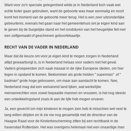
Want voor zo'n speciale gelegenheid wilde je in Nederland toch vaak wel
echte boter gaan gebruiken, want de geboorte was maar eenmalig en nooit
komt het moment van de geboorte meer terug. Het is een zeer uitzonderlijke
gebeurtenis, evenals het gaan naar het gemeentehuis om je eigen kind aan
te geven bij de burgelijke stand en het rondsturen van het heugelijke feit met
een zelfgemaakt of geschreven geboortekaartje.
RECHT VAN DE VADER IN NEDERLAND
Maar dat de keuze om voor je eigen kind te mogen zorgen in Nederland
altijd gewaarborgt is, is in Nederland helaas voor vaders niet het geval.
Vaders groepeerden zich vaak masaal in de rijke Europese steden, om hier
tegen in opstand te komen. Beklommen als grote helden " superman" of "
badman" grote hoge gebouwen, om maar aan aandacht te komen. Nee,
Nederland mag dat een welvarend land lijken, wat werkelijke
mensenrechten voor zowel bepaalde mannen en vrouwen, is het nog steeds
een ontwikkelingsland zoals ik aan de lijfe heb mogen ervaren.
Ja, een gevecht om mijn kinderen te mogen zien heb ik misschien wel veel te
lang willen strijden en ik zie me nog gesamelijk met de directeur van de
Haagse Raad voor de Kinderbescherming zitten bij een rechtbank in de
havenstad Rotterdam. Het was overigens helemaal niet een onaardige man