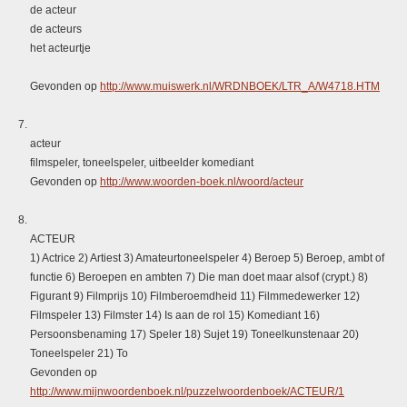
de acteur
de acteurs
het acteurtje
Gevonden op
http://www.muiswerk.nl/WRDNBOEK/LTR_A/W4718.HTM
acteur
filmspeler, toneelspeler, uitbeelder komediant
Gevonden op
http://www.woorden-boek.nl/woord/acteur
ACTEUR
1) Actrice 2) Artiest 3) Amateurtoneelspeler 4) Beroep 5) Beroep, ambt of
functie 6) Beroepen en ambten 7) Die man doet maar alsof (crypt.) 8)
Figurant 9) Filmprijs 10) Filmberoemdheid 11) Filmmedewerker 12)
Filmspeler 13) Filmster 14) Is aan de rol 15) Komediant 16)
Persoonsbenaming 17) Speler 18) Sujet 19) Toneelkunstenaar 20)
Toneelspeler 21) To
Gevonden op
http://www.mijnwoordenboek.nl/puzzelwoordenboek/ACTEUR/1