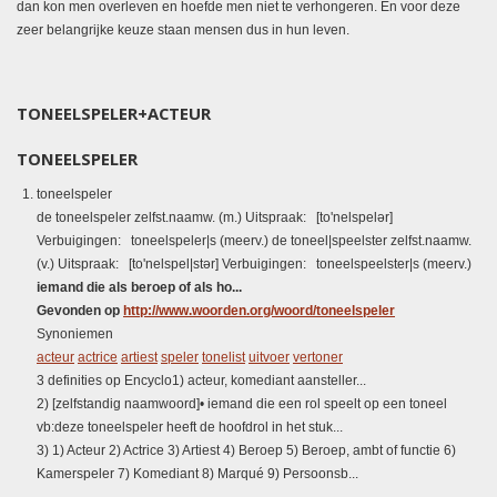
dan kon men overleven en hoefde men niet te verhongeren. En voor deze
zeer belangrijke keuze staan mensen dus in hun leven.
TONEELSPELER+ACTEUR
TONEELSPELER
toneelspeler
de toneelspeler zelfst.naamw. (m.) Uitspraak: [to'nelspelər]
Verbuigingen: toneelspeler|s (meerv.) de toneel|speelster zelfst.naamw.
(v.) Uitspraak: [to'nelspel|stər] Verbuigingen: toneelspeelster|s (meerv.)
iemand die als beroep of als ho...
Gevonden op
http://www.woorden.org/woord/toneelspeler
Synoniemen
acteur
actrice
artiest
speler
tonelist
uitvoer
vertoner
3 definities op Encyclo1) acteur, komediant aansteller...
2) [zelfstandig naamwoord]• iemand die een rol speelt op een toneel
vb:deze toneelspeler heeft de hoofdrol in het stuk...
3) 1) Acteur 2) Actrice 3) Artiest 4) Beroep 5) Beroep, ambt of functie 6)
Kamerspeler 7) Komediant 8) Marqué 9) Persoonsb...