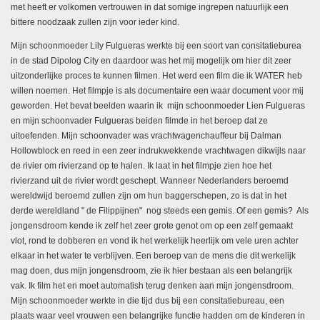
met heeft er volkomen vertrouwen in dat somige ingrepen natuurlijk een
bittere noodzaak zullen zijn voor ieder kind.
Mijn schoonmoeder Lily Fulgueras werkte bij een soort van consitatieburea
in de stad Dipolog City en daardoor was het mij mogelijk om hier dit zeer
uitzonderlijke proces te kunnen filmen. Het werd een film die ik WATER heb
willen noemen. Het filmpje is als documentaire een waar document voor mij
geworden. Het bevat beelden waarin ik mijn schoonmoeder Lien Fulgueras
en mijn schoonvader Fulgueras beiden filmde in het beroep dat ze
uitoefenden. Mijn schoonvader was vrachtwagenchauffeur bij Dalman
Hollowblock en reed in een zeer indrukwekkende vrachtwagen dikwijls naar
de rivier om rivierzand op te halen. Ik laat in het filmpje zien hoe het
rivierzand uit de rivier wordt geschept. Wanneer Nederlanders beroemd
wereldwijd beroemd zullen zijn om hun baggerschepen, zo is dat in het
derde wereldland " de Filippijnen" nog steeds een gemis. Of een gemis? Als
jongensdroom kende ik zelf het zeer grote genot om op een zelf gemaakt
vlot, rond te dobberen en vond ik het werkelijk heerlijk om vele uren achter
elkaar in het water te verblijven. Een beroep van de mens die dit werkelijk
mag doen, dus mijn jongensdroom, zie ik hier bestaan als een belangrijk
vak. Ik film het en moet automatish terug denken aan mijn jongensdroom.
Mijn schoonmoeder werkte in die tijd dus bij een consitatiebureau, een
plaats waar veel vrouwen een belangrijke functie hadden om de kinderen in