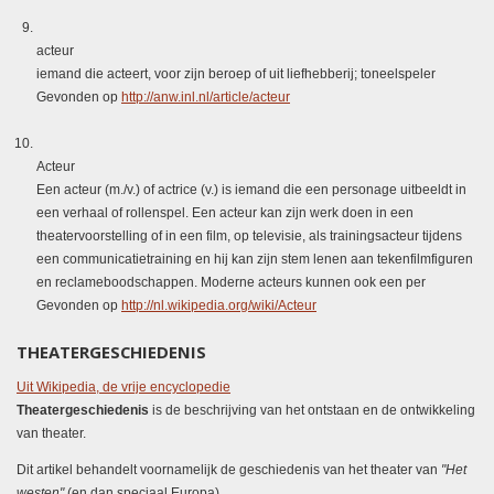
acteur
iemand die acteert, voor zijn beroep of uit liefhebberij; toneelspeler
Gevonden op
http://anw.inl.nl/article/acteur
Acteur
Een acteur (m./v.) of actrice (v.) is iemand die een personage uitbeeldt in
een verhaal of rollenspel. Een acteur kan zijn werk doen in een
theatervoorstelling of in een film, op televisie, als trainingsacteur tijdens
een communicatietraining en hij kan zijn stem lenen aan tekenfilmfiguren
en reclameboodschappen. Moderne acteurs kunnen ook een per
Gevonden op
http://nl.wikipedia.org/wiki/Acteur
THEATERGESCHIEDENIS
Uit Wikipedia, de vrije encyclopedie
Theatergeschiedenis
is de beschrijving van het ontstaan en de ontwikkeling
van theater.
Dit artikel behandelt voornamelijk de geschiedenis van het theater van
"Het
westen"
(en dan speciaal Europa).