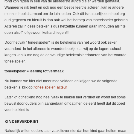
rond kon rijden in een van de allereerste auto's die er werden gemaakt.
Wanneer je rijk bent en ook nog een beetje leert te acteren, kan je andere
mensen heel charmant om de tuin leiden. Ook dit is natuurlijk een heel erg
oud gegeven en hieruit is dan ook wel het beroep van toneelspeler geboren.
Acteren zal in deze betekenis dus hetzelfde kunnen gaan inhouden als " te
doen alsof" of gewoon keihard liegen!!!
Door het vak " toneelspeler" is de betekenis van het woord ook zeker
veranderd. In het allereerste woordenboekje dat wij op de lagere school
kregen kan ik me nog de eenvoudige betekenis herinneren van het woorde
toneelspeler.
toneelspeler = leerling tot vermaak
Nu kunnen we hier niet meer mee voldoen en krijgen we de volgende
betekenis, klik op:
toneelspeler+acteur
Later krijgt het kind nog heel vaak te maken met verdriet en wordt het soms
bewust door ouders pijn aangedaan omdat men geleerd heeft dat dit goed
voor het kind is.
KINDERVERDRIET
Natuurlijk willen ouders later vaak liever niet dat hun kind gaat huilen, maar