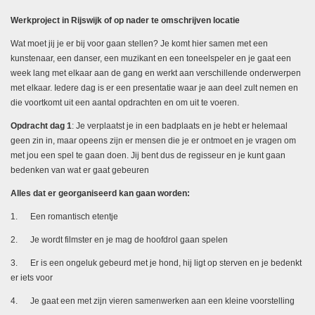
Werkproject in Rijswijk of op nader te omschrijven locatie
Wat moet jij je er bij voor gaan stellen? Je komt hier samen met een
kunstenaar, een danser, een muzikant en een toneelspeler en je gaat een
week lang met elkaar aan de gang en werkt aan verschillende onderwerpen
met elkaar. Iedere dag is er een presentatie waar je aan deel zult nemen en
die voortkomt uit een aantal opdrachten en om uit te voeren.
Opdracht dag 1
: Je verplaatst je in een badplaats en je hebt er helemaal
geen zin in, maar opeens zijn er mensen die je er ontmoet en je vragen om
met jou een spel te gaan doen. Jij bent dus de regisseur en je kunt gaan
bedenken van wat er gaat gebeuren
Alles dat er georganiseerd kan gaan worden:
1. Een romantisch etentje
2. Je wordt filmster en je mag de hoofdrol gaan spelen
3. Er is een ongeluk gebeurd met je hond, hij ligt op sterven en je bedenkt
er iets voor
4. Je gaat een met zijn vieren samenwerken aan een kleine voorstelling