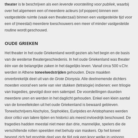
theater
is te beschrijven als een
levende voorstelling voor publiek
, waarbij
over het algemeen een of meerdere acteurs (of poppen) binnen een
vastgestelde ruimte (vaak een theaterzaal) binnen een vastgestelde tijd voor
een of (meestal) meerdere toeschouwers een meer of minder vastgestelde
routine wordt geschouwd.
OUDE GRIEKEN
Het theater in het oude Griekenland wordt gezien als het begin en de basis
van de westerse theatergeschiedenis. In het oude Griekenland was theater
één van de belangrijke zaken in het dagelijks leven. Vanaf circa 500 v.Chr.
werden in Athene
toneelwedstrijden
gehouden. Deze maakten
onverbrekelijk deel uit van de
Grote Dionysia
. Alle deelnemende dichters
moesten vooraf een serie van vier stukken (tetralogie) indienen: een trilogie
van tragedies, gevolgd door een saterspel. De voorstellingen duurden
meerdere uren en werden in het daglicht gehouden. Enkel een klein aantal
van de toneelteksten uit het oude Griekenland is bewaard gebleven.
Toneelschrijvers Aischylos, Sophokles, Euripides en Aristophanes werden
door critici van latere tijden en historici als meest invloedrijk beschouwd. De
tragedies hadden meestal niet meer dan drie, mannelijke, spelers die de
verschillende rollen speelden met behulp van maskers. Op het toneel
bevond zich het grootste deel van de tijd ook een koor welke in unisono