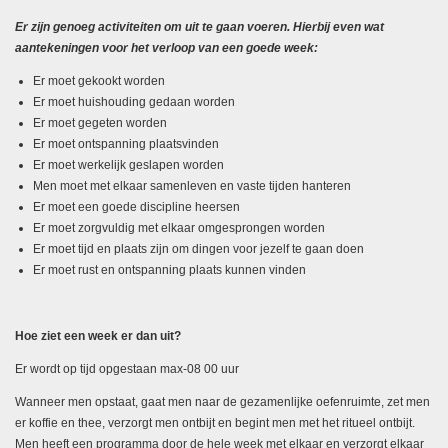
Er zijn genoeg activiteiten om uit te gaan voeren. Hierbij even wat
aantekeningen voor het verloop van een goede week:
Er moet gekookt worden
Er moet huishouding gedaan worden
Er moet gegeten worden
Er moet ontspanning plaatsvinden
Er moet werkelijk geslapen worden
Men moet met elkaar samenleven en vaste tijden hanteren
Er moet een goede discipline heersen
Er moet zorgvuldig met elkaar omgesprongen worden
Er moet tijd en plaats zijn om dingen voor jezelf te gaan doen
Er moet rust en ontspanning plaats kunnen vinden
Hoe ziet een week er dan uit?
Er wordt op tijd opgestaan max-08 00 uur
Wanneer men opstaat, gaat men naar de gezamenlijke oefenruimte, zet men
er koffie en thee, verzorgt men ontbijt en begint men met het ritueel ontbijt.
Men heeft een programma door de hele week met elkaar en verzorgt elkaar