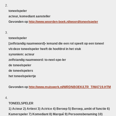
toneelspeler
acteur, komediant aansteller
Gevonden op
http://www.woorden-boek.nl/woord/toneelspeler
toneelspeler
[zelfstandig naamwoord]•
iemand die een rol speelt op een toneel
vb:deze toneelspeler heeft de hoofdrol in het stuk
synoniem: acteur
zelfstandig naamwoord: to-
neel
-spe-ler
de toneelspeler
de toneelspelers
het toneelspelertje
Gevonden op
http://www.muiswerk.nl/WRDNBOEK/LTR_T/W4719.HTM
TONEELSPELER
1) Acteur 2) Artiest 3) Actrice 4) Beroep 5) Beroep, ambt of functie 6)
Kamerspeler 7) Komediant 8) Marqué 9) Persoonsbenaming 10)