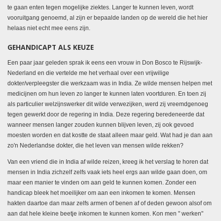
te gaan enten tegen mogelijke ziektes. Langer te kunnen leven, wordt
vooruitgang genoemd, al zijn er bepaalde landen op de wereld die het hier
helaas niet echt mee eens zijn.
GEHANDICAPT ALS KEUZE
Een paar jaar geleden sprak ik eens een vrouw in Don Bosco te Rijswijk-
Nederland en die vertelde me het verhaal over een vrijwilige
dokter/verpleegster die werkzaam was in India. Ze wilde mensen helpen met
medicijnen om hun leven zo langer te kunnen laten voortduren. En toen zij
als particulier welzijnswerker dit wilde verwezijken, werd zij vreemdgenoeg
tegen gewerkt door de regering in India. Deze regering beredeneerde dat
wanneer mensen langer zouden kunnen blijven leven, zij ook gevoed
moesten worden en dat kostte de staat alleen maar geld. Wat had je dan aan
zo'n Nederlandse dokter, die het leven van mensen wilde rekken?
Van een vriend die in India af wilde reizen, kreeg ik het verslag te horen dat
mensen in India zichzelf zelfs vaak iets heel ergs aan wilde gaan doen, om
maar een manier te vinden om aan geld te kunnen komen. Zonder een
handicap bleek het moeilijker om aan een inkomen te komen. Mensen
hakten daartoe dan maar zelfs armen of benen af of deden gewoon alsof om
aan dat hele kleine beetje inkomen te kunnen komen. Kon men " werken"