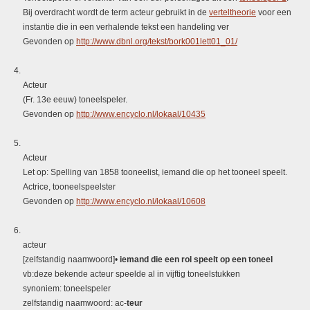
Bij overdracht wordt de term acteur gebruikt in de
verteltheorie
voor een
instantie die in een verhalende tekst een handeling ver
Gevonden op
http://www.dbnl.org/tekst/bork001lett01_01/
Acteur
(Fr. 13e eeuw) toneelspeler.
Gevonden op
http://www.encyclo.nl/lokaal/10435
Acteur
Let op: Spelling van 1858 tooneelist, iemand die op het tooneel speelt.
Actrice, tooneelspeelster
Gevonden op
http://www.encyclo.nl/lokaal/10608
acteur
[zelfstandig naamwoord]•
iemand die een rol speelt op een toneel
vb:deze bekende acteur speelde al in vijftig toneelstukken
synoniem: toneelspeler
zelfstandig naamwoord: ac-
teur