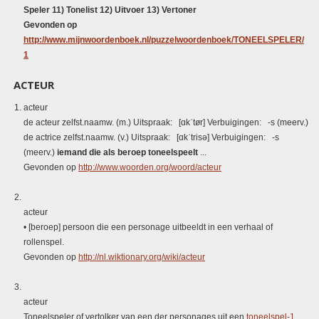
Speler 11) Tonelist 12) Uitvoer 13) Vertoner
Gevonden op
http://www.mijnwoordenboek.nl/puzzelwoordenboek/TONEELSPELER/
1
ACTEUR
acteur
de acteur zelfst.naamw. (m.) Uitspraak: [ɑkˈtør] Verbuigingen: -s (meerv.)
de actrice zelfst.naamw. (v.) Uitspraak: [ɑkˈtrisə] Verbuigingen: -s
(meerv.)
iemand die als beroep toneelspeelt
...
Gevonden op
http://www.woorden.org/woord/acteur
acteur
• [beroep] persoon die een personage uitbeeldt in een verhaal of
rollenspel.
Gevonden op
http://nl.wiktionary.org/wiki/acteur
acteur
Toneelspeler of vertolker van een der personages uit een
toneelspel-1
.