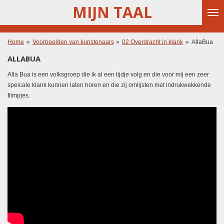
MIJN TAAL
Ga
direct
naar
de
Home
»
Voorbeelden van kunstenaars
»
02 Overdracht in klank
»
AllaBua
hoofdinhoud
ALLABUA
Alla Bua is een volksgroep die ik al een tijdje volg en die voor mij een zeer
speicale klank kunnen laten horen en die zij omlijsten met indrukwekkende
filmpjes.