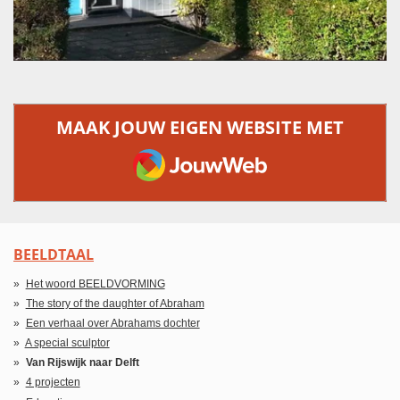
MAAK JOUW EIGEN WEBSITE MET
JOUWWEB
BEELDTAAL
Het woord BEELDVORMING
The story of the daughter of Abraham
Een verhaal over Abrahams dochter
A special sculptor
Van Rijswijk naar Delft
4 projecten