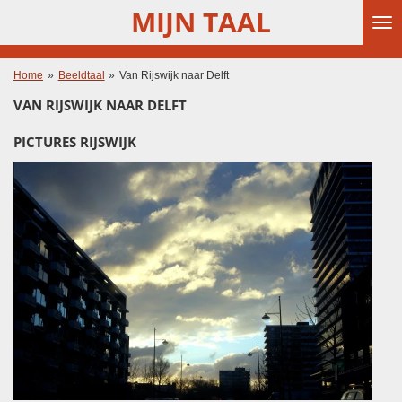
MIJN TAAL
Ga
direct
naar
de
Home
»
Beeldtaal
»
Van Rijswijk naar Delft
hoofdinhoud
VAN RIJSWIJK NAAR DELFT
PICTURES RIJSWIJK