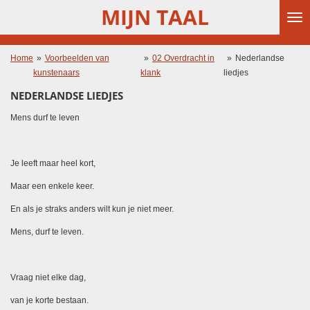
MIJN TAAL
Ga
direct
naar
de
Home
»
Voorbeelden van
»
02 Overdracht in
»
Nederlandse
hoofdinhoud
kunstenaars
klank
liedjes
NEDERLANDSE LIEDJES
Mens durf te leven
Je leeft maar heel kort,
Maar een enkele keer.
En als je straks anders wilt kun je niet meer.
Mens, durf te leven.
Vraag niet elke dag,
van je korte bestaan.