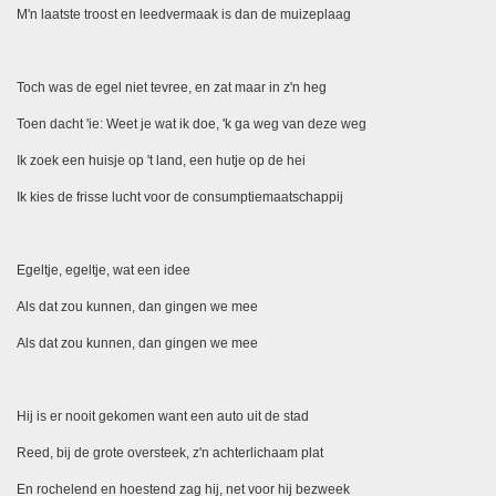
M'n laatste troost en leedvermaak is dan de muizeplaag
Toch was de egel niet tevree, en zat maar in z'n heg
Toen dacht 'ie: Weet je wat ik doe, 'k ga weg van deze weg
Ik zoek een huisje op 't land, een hutje op de hei
Ik kies de frisse lucht voor de consumptiemaatschappij
Egeltje, egeltje, wat een idee
Als dat zou kunnen, dan gingen we mee
Als dat zou kunnen, dan gingen we mee
Hij is er nooit gekomen want een auto uit de stad
Reed, bij de grote oversteek, z'n achterlichaam plat
En rochelend en hoestend zag hij, net voor hij bezweek