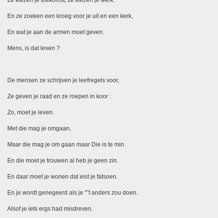
Ze kiezen je toekomst, ze kiezen je werk.
En ze zoeken een kroeg voor je uit en een kerk,
En wat je aan de armen moet geven.
Mens, is dat leven ?
De mensen ze schrijven je leefregels voor,
Ze geven je raad en ze roepen in koor :
Zo, moet je leven.
Met die mag je omgaan,
Maar die mag je om gaan maar Die is te min.
En die moet je trouwen al heb je geen zin.
En daar moet je wonen dat eist je fatsoen.
En je wordt genegeerd als je "˜t anders zou doen.
Alsof je iets ergs had misdreven.