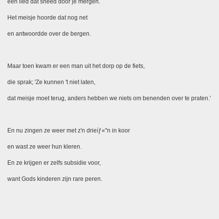
een lied dat sneed door je mergen.
Het meisje hoorde dat nog net
en antwoordde over de bergen.
Maar toen kwam er een man uit het dorp op de fiets,
die sprak; 'Ze kunnen 't niet laten,
dat meisje moet terug, anders hebben we niets om benenden over te praten.'
En nu zingen ze weer met z'n drieíƒ«"n in koor
en wast ze weer hun kleren.
En ze krijgen er zelfs subsidie voor,
want Gods kinderen zijn rare peren.