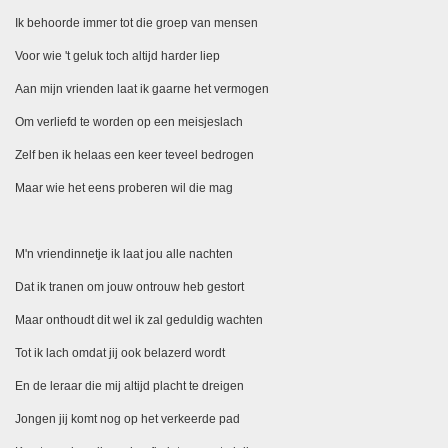
Ik behoorde immer tot die groep van mensen
Voor wie 't geluk toch altijd harder liep
Aan mijn vrienden laat ik gaarne het vermogen
Om verliefd te worden op een meisjeslach
Zelf ben ik helaas een keer teveel bedrogen
Maar wie het eens proberen wil die mag
M'n vriendinnetje ik laat jou alle nachten
Dat ik tranen om jouw ontrouw heb gestort
Maar onthoudt dit wel ik zal geduldig wachten
Tot ik lach omdat jij ook belazerd wordt
En de leraar die mij altijd placht te dreigen
Jongen jij komt nog op het verkeerde pad