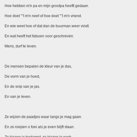
Hoe hebben m'n pa en mijn grootpa heeftt gedaan.
Hoe doet "˜t m'n neef of hoe doet "˜t m'n vriend.
En wie weet hoe of dat dan de buurman weer vindt.
En wat heeft het fatsoen voor geschreven.
Mens, durf te leven.
De mensen bepalen de kleur van je das,
De vorm van je hoed,
En de snip van je jas.
En van je leven.
Ze wijzen de paadjes waar langs je mag gaan.
En ze roepen o foei als je even blijft staan.