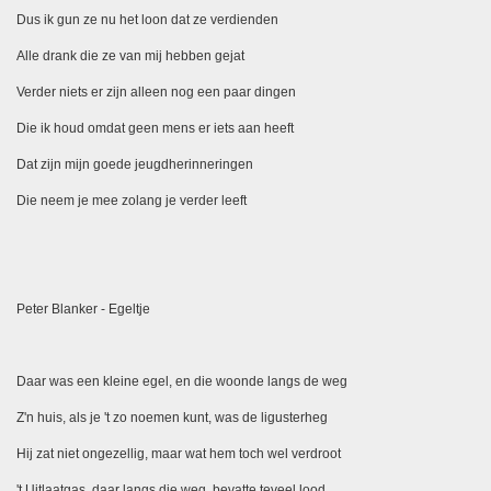
Dus ik gun ze nu het loon dat ze verdienden
Alle drank die ze van mij hebben gejat
Verder niets er zijn alleen nog een paar dingen
Die ik houd omdat geen mens er iets aan heeft
Dat zijn mijn goede jeugdherinneringen
Die neem je mee zolang je verder leeft
Peter Blanker - Egeltje
Daar was een kleine egel, en die woonde langs de weg
Z'n huis, als je 't zo noemen kunt, was de ligusterheg
Hij zat niet ongezellig, maar wat hem toch wel verdroot
't Uitlaatgas, daar langs die weg, bevatte teveel lood