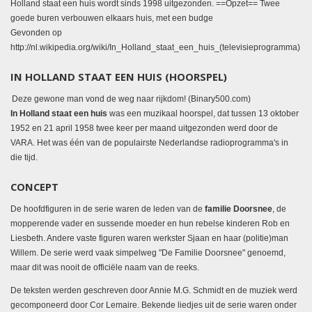
Holland staat een huis wordt sinds 1998 uitgezonden. ==Opzet== Twee
goede buren verbouwen elkaars huis, met een budge
Gevonden op
http://nl.wikipedia.org/wiki/In_Holland_staat_een_huis_(televisieprogramma)
IN HOLLAND STAAT EEN HUIS (HOORSPEL)
Deze gewone man vond de weg naar rijkdom!
(Binary500.com)
In Holland staat een huis
was een muzikaal hoorspel, dat tussen 13 oktober
1952 en 21 april 1958 twee keer per maand uitgezonden werd door de
VARA. Het was één van de populairste Nederlandse radioprogramma's in
die tijd.
CONCEPT
De hoofdfiguren in de serie waren de leden van de
familie Doorsnee
, de
mopperende vader en sussende moeder en hun rebelse kinderen Rob en
Liesbeth. Andere vaste figuren waren werkster Sjaan en haar (politie)man
Willem. De serie werd vaak simpelweg "De Familie Doorsnee" genoemd,
maar dit was nooit de officiële naam van de reeks.
De teksten werden geschreven door Annie M.G. Schmidt en de muziek werd
gecomponeerd door Cor Lemaire. Bekende liedjes uit de serie waren onder