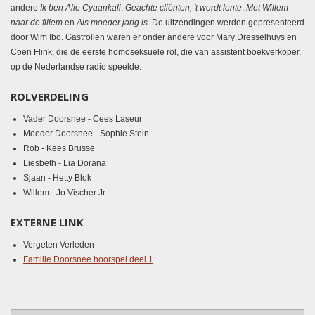
andere
Ik ben Alie Cyaankali
,
Geachte cliënten, 't wordt lente
,
Met Willem
naar de fillem
en
Als moeder jarig is.
De uitzendingen werden gepresenteerd
door Wim Ibo. Gastrollen waren er onder andere voor Mary Dresselhuys en
Coen Flink, die de eerste homoseksuele rol, die van assistent boekverkoper,
op de Nederlandse radio speelde.
ROLVERDELING
Vader Doorsnee - Cees Laseur
Moeder Doorsnee - Sophie Stein
Rob - Kees Brusse
Liesbeth - Lia Dorana
Sjaan - Hetty Blok
Willem -
Jo Vischer Jr.
EXTERNE LINK
Vergeten Verleden
Familie Doorsnee hoorspel deel 1