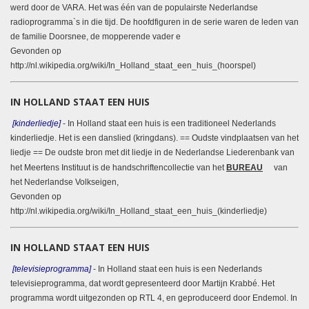
werd door de VARA. Het was één van de populairste Nederlandse
radioprogramma`s in die tijd. De hoofdfiguren in de serie waren de leden van
de familie Doorsnee, de mopperende vader e
Gevonden op
http://nl.wikipedia.org/wiki/In_Holland_staat_een_huis_(hoorspel)
IN HOLLAND STAAT EEN HUIS
[kinderliedje]
- In Holland staat een huis is een traditioneel Nederlands
kinderliedje. Het is een danslied (kringdans). == Oudste vindplaatsen
van het
liedje == De oudste bron met dit liedje in de Nederlandse Liederenbank van
het Meertens Instituut is de handschriftencollectie van
het
BUREAU
van
het Nederlandse Volkseigen,
Gevonden op
http://nl.wikipedia.org/wiki/In_Holland_staat_een_huis_(kinderliedje)
IN HOLLAND STAAT EEN HUIS
[televisieprogramma]
- In Holland staat een huis is een Nederlands
televisieprogramma, dat wordt gepresenteerd door Martijn Krabbé. Het
programma wordt uitgezonden op RTL 4, en geproduceerd door Endemol. In