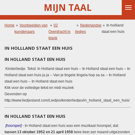
MIJN TAAL
Ga
direct
naar
de
Home
»
Voorbeelden van
»
02
»
Nederlandse
»
In hollland
hoofdinhoud
kunstenaars
Overdracht in
liedjes
staat een huis
klank
IN HOLLLAND STAAT EEN HUIS
IN HOLLAND STAAT EEN HUIS
Kinderliedje. Tekst: In
Holland staat een huis
-- In Holland staat een huis -- In
Holland staat een huis ja ja -- Van je tingele tingela hop sa sa -- In Holland
staat een huis -- In Holland staat een huis
Klik voor de volledige tekst en midi muziek
Gevonden op
http://www.liedjesland.com/Liedjes/kinderliedjes/in_holland_staat_een_huis/
IN HOLLAND STAAT EEN HUIS
[hoorspel]
- In Holland staat
een huis
was een muzikaal hoorspel, dat
tussen 13 oktober 1952 en 21 april 1958
twee keer per maand uitgezonden