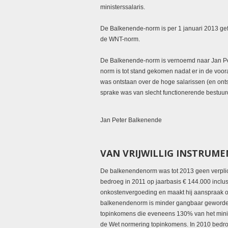
ministerssalaris.
De Balkenende-norm is per 1 januari 2013 ge
de
WNT-norm
.
De Balkenende-norm is vernoemd naar Jan Pe
norm is tot stand gekomen nadat er in de vo
was ontstaan over de hoge salarissen (en ont
sprake was van slecht functionerende bestuur
Jan Peter Balkenende
VAN VRIJWILLIG INSTRUM
De balkenendenorm was tot 2013 geen verplich
bedroeg in 2011 op jaarbasis € 144.000 inclusi
onkostenvergoeding en maakt hij aanspraak o
balkenendenorm is minder gangbaar geworden
topinkomens die eveneens 130% van het minis
de Wet normering topinkomens. In 2010 bedro