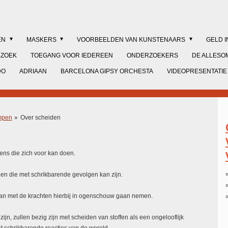
EN
MASKERS
VOORBEELDEN VAN KUNSTENAARS
GELD 
RZOEK
TOEGANG VOOR IEDEREEN
ONDERZOEKERS
DE ALLESO
DO
ADRIAAN
BARCELONA GIPSY ORCHESTA
VIDEOPRESENTATIE
mpen
»
Over scheiden
ens die zich voor kan doen.
en die met schrikbarende gevolgen kan zijn.
kan met de krachten hierbij in ogenschouw gaan nemen.
jn, zullen bezig zijn met scheiden van stoffen als een ongelooflijk