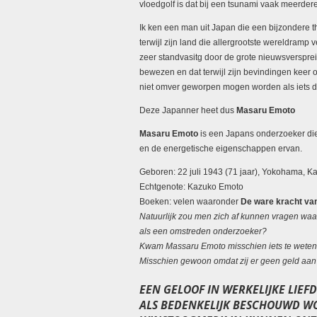
vloedgolf is dat bij een tsunami vaak meerder
Ik ken een man uit Japan die een bijzondere t
terwijl zijn land die allergrootste wereldramp
zeer standvasitg door de grote nieuwsverspr
bewezen en dat terwijl zijn bevindingen keer o
niet omver geworpen mogen worden als iets dat
Deze Japanner heet dus
Masaru Emoto
Masaru Emoto
is een Japans onderzoeker die
en de energetische eigenschappen ervan.
Geboren
:
22 juli 1943 (71 jaar),
Yokohama, K
Echtgenote
:
Kazuko Emoto
Boeken
: velen waaronder
De ware kracht va
Natuurlijk zou men zich af kunnen vragen w
als een omstreden onderzoeker?
Kwam Massaru Emoto misschien iets te weten
Misschien gewoon omdat zij er geen geld aa
EEN GELOOF IN WERKELIJKE LIEF
ALS BEDENKELIJK BESCHOUWD WO