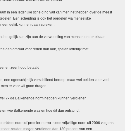
t schrikbarende reacties van de wereld.
m in een letterlijke scheiding valt kan men het hebben over de meest
rdelen. Een scheiding is ook het oordelen via menselijke
 een gelijk kunnen gaan spreken.
at het gelijk kan zijn aan de verwoesting van mensen onder elkaar.
heiden om wat voor reden dan ook, spelen letterlijk met
er en zeer hoog betaald.
s, een ogenschijnlijk verschillend beroep, maar wel beiden zeer veel
 men er voor wil gaan dragen.
 wel 7x de Balkenende norm hebben kunnen verdienen
ten wie Balkenende was en hoe dit dan ontstond.
-president norm of premier-norm) is een vrijwillige norm uit 2006 volgens
et meer zouden mogen verdienen dan 130 procent van een