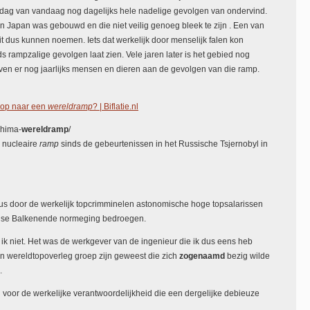
 dag van vandaag nog dagelijks hele nadelige gevolgen van ondervind.
in Japan was gebouwd en die niet veilig genoeg bleek te zijn . Een van
t dus kunnen noemen. Iets dat werkelijk door menselijk falen kon
 rampzalige gevolgen laat zien. Vele jaren later is het gebied nog
rven er nog jaarlijks mensen en dieren aan de gevolgen van die ramp.
 op naar een
wereldramp
? | Biflatie.nl
ushima-
wereldramp
/
nucleaire
ramp
sinds de gebeurtenissen in het Russische Tsjernobyl in
 dus door de werkelijk topcrimminelen astonomische hoge topsalarissen
ndse Balkenende normeging bedroegen.
 ik niet. Het was de werkgever van de ingenieur die ik dus eens heb
n wereldtopoverleg groep zijn geweest die zich
zogenaamd
bezig wilde
.
voor de werkelijke verantwoordelijkheid die een dergelijke debieuze