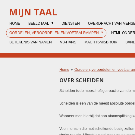
Ga
MIJN TAAL
direct
naar
HOME
BEELDTAAL
DIENSTEN
OVERDRACHT VAN MENS
de
hoofdinhoud
OORDELEN, VEROORDELEN EN VOETBALRAMPEN
HTML ONDE
BETEKENIS VAN NAMEN
VB-HANS
MACHTSMISBRUIK
BAN
Home
»
Oordelen, veroordelen en voetbalra
OVER SCHEIDEN
Scheiden is de meest heftige reactie van de m
Scheiden is een van de meest absolute oordel
Wanneer men hierbij dat aan atoomsplitsing 
Veel mensen die met scheikunde bezig zullen zi