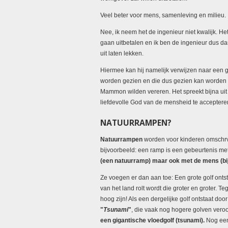
Veel beter voor mens, samenleving en milieu.
Nee, ik neem het de ingenieur niet kwalijk. He
gaan uitbetalen en ik ben de ingenieur dus d
uit laten lekken.
Hiermee kan hij namelijk verwijzen naar een 
worden gezien en die dus gezien kan worden a
Mammon wilden vereren. Het spreekt bijna uit
liefdevolle God van de mensheid te accepteren
NATUURRAMPEN?
Natuurrampen
worden voor kinderen omschrven
bijvoorbeeld: een ramp is een gebeurtenis me
(een natuurramp) maar ook met de mens (bij
Ze voegen er dan aan toe: Een grote golf ontsta
van het land rolt wordt die groter en groter. Te
hoog zijn! Als een dergelijke golf ontstaat d
"
Tsunami
"
, die vaak nog hogere golven vero
een gigantische vloedgolf (tsunami).
Nog een