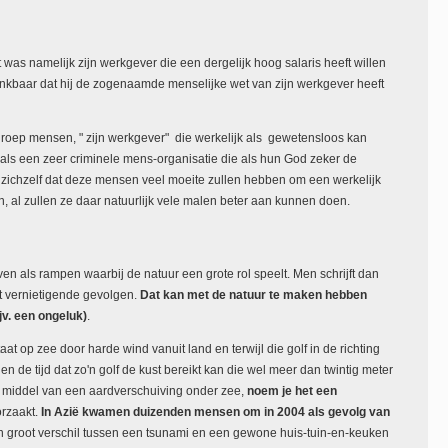
t was namelijk zijn werkgever die een dergelijk hoog salaris heeft willen
ankbaar dat hij de zogenaamde menselijke wet van zijn werkgever heeft
groep mensen, " zijn werkgever" die werkelijk als gewetensloos kan
ls een zeer criminele mens-organisatie die als hun God zeker de
 zichzelf dat deze mensen veel moeite zullen hebben om een werkelijk
, al zullen ze daar natuurlijk vele malen beter aan kunnen doen.
 als rampen waarbij de natuur een grote rol speelt. Men schrijft dan
t vernietigende gevolgen.
Dat kan met de natuur te maken hebben
v. een ongeluk)
.
at op zee door harde wind vanuit land en terwijl die golf in de richting
gen de tijd dat zo'n golf de kust bereikt kan die wel meer dan twintig meter
oor middel van een aardverschuiving onder zee,
noem je het een
orzaakt.
In Azië kwamen duizenden mensen om in 2004 als gevolg van
 groot verschil tussen een tsunami en een gewone huis-tuin-en-keuken