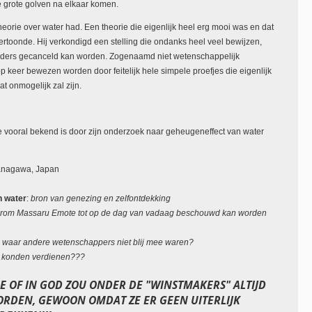
e grote golven na elkaar komen.
heorie over water had. Een theorie die eigenlijk heel erg mooi was en dat
 vertoonde. Hij verkondigd een stelling die ondanks heel veel bewijzen,
eiders gecanceld kan worden. Zogenaamd niet wetenschappelijk
p keer bewezen worden door feitelijk hele simpele proefjes die eigenlijk
 onmogelijk zal zijn.
 vooral bekend is door zijn onderzoek naar geheugeneffect van water
anagawa, Japan
n water
:
bron van genezing en zelfontdekking
aarom Massaru Emote tot op de dag van vadaag beschouwd kan worden
 waar andere wetenschappers niet blij mee waren?
n konden verdienen???
DE OF IN GOD ZOU ONDER DE "WINSTMAKERS" ALTIJD
RDEN, GEWOON OMDAT ZE ER GEEN UITERLIJK