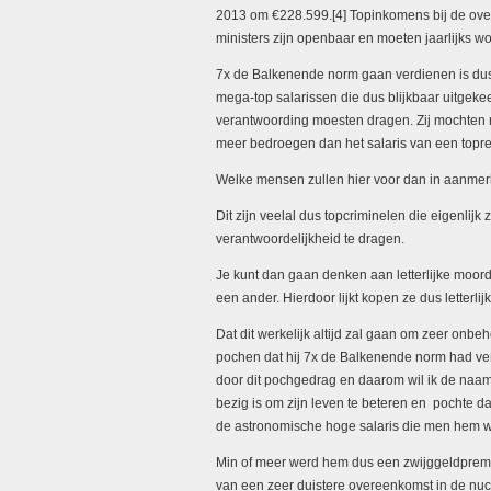
2013 om €228.599.[4] Topinkomens bij de over
ministers zijn openbaar en moeten jaarlijks w
7x de Balkenende norm gaan verdienen is dus m
mega-top salarissen die dus blijkbaar uitge
verantwoording moesten dragen. Zij mochten 
meer bedroegen dan het salaris van een topr
Welke mensen zullen hier voor dan in aanme
Dit zijn veelal dus topcriminelen die eigenlij
verantwoordelijkheid te dragen.
Je kunt dan gaan denken aan letterlijke moor
een ander. Hierdoor lijkt kopen ze dus letterli
Dat dit werkelijk altijd zal gaan om zeer onbe
pochen dat hij 7x de Balkenende norm had ver
door dit pochgedrag en daarom wil ik de naam
bezig is om zijn leven te beteren en pochte d
de astronomische hoge salaris die men hem wer
Min of meer werd hem dus een zwijggeldpremie
van een zeer duistere overeenkomst in de nuclu