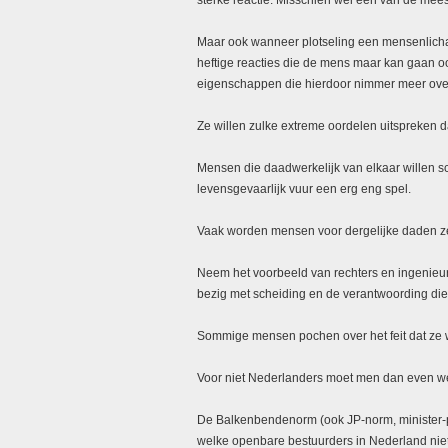
sterke reactie. Misschien wel een van de mees
Maar ook wanneer plotseling een mensenlichaa
heftige reacties die de mens maar kan gaan oo
eigenschappen die hierdoor nimmer meer over
Ze willen zulke extreme oordelen uitspreken d
Mensen die daadwerkelijk van elkaar willen sc
levensgevaarlijk vuur een
erg
eng spel.
Vaak worden mensen voor dergelijke daden ze
Neem het voorbeeld van rechters en ingenieur
bezig met scheiding en de verantwoording die
Sommige mensen pochen over het feit dat ze
Voor niet Nederlanders moet men dan even we
De Balkenbendenorm (ook
JP-norm
, minister
welke openbare bestuurders in Nederland ni