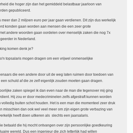
heid die hoger zijn dan het gemiddeld belastbaar jaarloon van
orden gepubliceerd.
eer dan 2 miljoen euro per jaar gaan verdienen. Dit zijn dus werkelijk
keerd konden gaan worden aan mensen die een zeer grote
met andere woorden gaan oordelen over menselijk zaken die nog 7x
egeerder in Nederland.
rking komen denk je?
k zo'n topsalaris mogen dragen om een vrijwel onmenselijke
denaars die een andere door uit de weg laten ruimen door toedoen van
jk een schuld af die ze zelf eigenlijk zouden moeten gaan dragen.
hoorlijke zaken spiegel ik dan even naar de man die tegenover mij ging
dient. Hij zou er door medecriminelen zelfs afgestraft kunnen worden
 volledig buiten schot houden. Het is een man die momenteel zeer druk
an misschien dan ook wel veel meer om zijn eigen grote verbazing van
kelijk heeft doen uitkeren als slechts een jaarsalaris.
 betaald die hij mocht ontvangen over zijn persoonlijke goedkeuring
aire wereld. Dus een ingenieur die zich letterlijk had willen