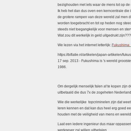
bezighouden met iets waar de mens tot op de
Ik heb het dan dus oven een kerncentrale die 
de grotere rampen van deze wereld zal men di
worden toegebracht en tot op heden nog steeds
steeds niet toegangkelijk voor mensen en ste
Wat zou dit werkelijk in geld uitgedrukt zijn???
We lezen via het internet letterlijk:
Fukushima:
https://biflatie.nl/artikelen/japan-artikelen/fuk
17 sep. 2013 -
Fukushima is 's wereld
grootste
1986.
Om dergelijk menselijk falen af te kopen zijn
uitbetaald die dus 7x de zogeheten Nederla
Wie die werkelijke topcriminelen zijn dat weet
leren kennen en dat kan dus heel erg goed ee
houden met de veiligheid van mens en wereld
Laat een iedere ingenieur dus maar oppassen 
werkgever zal willen uitbetalen.