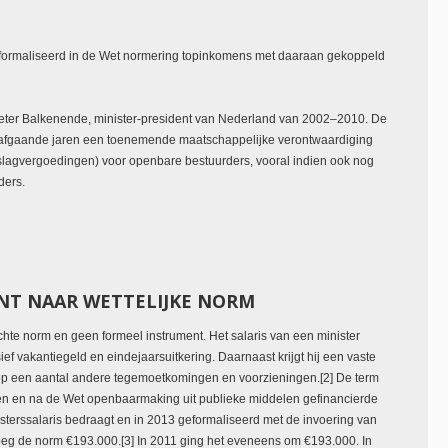
formaliseerd in de Wet normering topinkomens met daaraan gekoppeld
ter Balkenende, minister-president van Nederland van 2002–2010. De
orafgaande jaren een toenemende maatschappelijke verontwaardiging
slagvergoedingen) voor openbare bestuurders, vooral indien ook nog
ders.
ENT NAAR WETTELIJKE NORM
te norm en geen formeel instrument. Het salaris van een minister
ef vakantiegeld en eindejaarsuitkering. Daarnaast krijgt hij een vaste
p een aantal andere tegemoetkomingen en voorzieningen.[2] De term
 en na de Wet openbaarmaking uit publieke middelen gefinancierde
terssalaris bedraagt en in 2013 geformaliseerd met de invoering van
eg de norm €193.000.[3] In 2011 ging het eveneens om €193.000. In