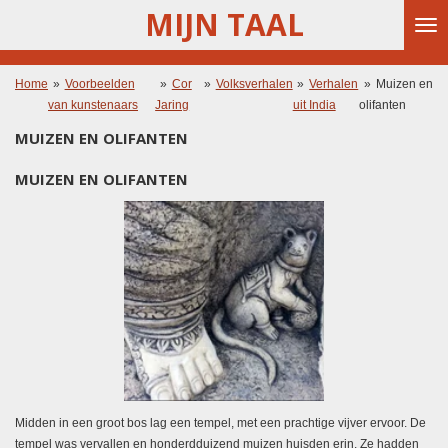
MIJN TAAL
Ga
direct
naar
de
Home
»
Voorbeelden
»
Cor
»
Volksverhalen
»
Verhalen
»
Muizen en
hoofdinhoud
van kunstenaars
Jaring
uit India
olifanten
MUIZEN EN OLIFANTEN
MUIZEN EN OLIFANTEN
Midden in een groot bos lag een
tempel
, met een prachtige vijver ervoor. De
tempel was vervallen en honderdduizend muizen huisden erin. Ze hadden