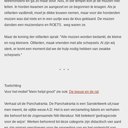
tweehonderd en ga zo maar door. Nou, in die tempel kon je de muizen niet
tellen. In horden kwamen ze aangezet en ze begonnen te knagen. Als je
olifanten vastbindt, moet je dikke touwen nemen, maar voor die honderden
muizen was dat niets en in een uurtje was de klus geklaard. De muizen
dansten een muizendans en ROETS.. weg waren ze.
Maar de koning der olifanten sprak: "Alle muizen worden bedankt, de kleine
en nog kleinere. Olifanten, maak vrienden met alle schepsels. Al zijn wij
sterk, er komt een moment dat we de hulp nodig hebben van zwakke
schepsels."
* * *
Toelichting
Voor het motief "klein helpt groot" zie ook:
De leeuw en de rat
.
Verhaal uit de Panchatranta. De Panchatranta is een Sanskritwerk uit,naar
men meent, de vijfde eeuw A.D. Het is een verzameling fabels en verhalen
die behoort tot de zogenaamde Niti-literatuur. Niti betekent 'gedragscode
voor de wijze'. Werken behorend tot deze categorie zijn didactisch van aard
en zijn primair geschreven voor de opvoeding van en het onderricht aan