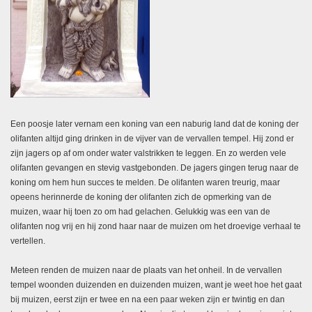
Een poosje later vernam een koning
van een
naburig land dat de koning der
olifanten altijd ging drinken in de vijver van de vervallen tempel. Hij zond er
zijn jagers op af om onder water valstrikken te leggen. En zo werden vele
olifanten gevangen en stevig vastgebonden. De jagers gingen terug naar de
koning om hem hun succes te melden. De olifanten waren treurig, maar
opeens herinnerde de koning der olifanten zich de opmerking van de
muizen, waar hij toen zo om had gelachen. Gelukkig was
een van
de
olifanten nog vrij en hij zond haar naar de muizen om het droevige verhaal te
vertellen.
Meteen renden de muizen naar de plaats van het onheil. In de vervallen
tempel woonden duizenden en duizenden muizen, want je weet hoe het gaat
bij muizen, eerst zijn er twee en na een paar weken zijn er twintig en dan