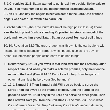
7. 1 Chronicles 21:1 Satan wanted to get Israel into trouble. So he said to
David, "You must number all the mighty men of Israel and Judah."
8. Job 1:6 One day the angels in heaven came to the Lord. One of those
angels was Satan. He wanted to harm Job.
9. Zechariah 3:1
(about the fourth dream of the high priest Joshua)
Then I
saw the high priest Joshua standing. Opposite him stood an angel of the
Lord, and next to him stood Satan. Satan accused Joshua of evil things
10. 10. Revelation 12:9 The great dragon was thrown to the earth, along with
his angels. He is the ancient serpent, which people also call the devil or
Satan. He tempts the people of the earth to do bad things.
Deuteronomy. 6:13 If you dwell in that land, worship the Lord only. Just
respect him. And when you make a solemn promise, only mention the
name of the Lord.
(Deut 6:14 14 Do not ask for help from the gods of
other nations, lest the Lord your God be angry.)
12 1 Samuel 7:3 Then Samuel said, Will you go back to serve the
Lord? Then put away all the images of idols. Also the statue of the
goddess Astarte. Trust only in the Lord and serve no other good. Then
the Lord will save you from the Philistines.
(1 Samuel 7:4 This is what
the children of Israel did. They took away the idols of Baal and Ashtarte,