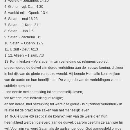
3. Wereld – Johannes 14:30
4. Glorie – vgl. Dan. 4:30
5. Aanbid mij – Openb. 13:4
6. Satan! – mat 16:23
7. Satan! – 1 Kron. 21:1
8. Satan! – Job 1:6
9. Satan! - Zacheria. 3:1
10. Satan! – Openb. 12:9
11. U zult - Deut. 6:13
1. 12. Alleen – 1 sam. 7:3
13. Koninkrijken – Verslagen in zijn verleiding op religieus gebied,
presenteerde de duivel zijn derde verleiding aan de nieuwe koning, dit keer
in het rijk van de glorie van deze wereld. Hij toonde Hem alle koninkrijken
van de aarde en hun heerlijkheid. De volgorde van de verleidingen van de
subtiele persoon
- ten eerste met betrekking tot het menselijk leven;
ten tweede, met betrekking tot religie;
en ten derde, met betrekking tot wereldse glorie - is bijzonder verleidelijk in
relatie tot de praktische zaken van het menselijk leven.
14. 9-Alle Luke 4:6 zegt dat de koninkrijken van de wereld en hun
heerlijkheid werden geleverd aan de duivel; daarom geeft hij ze aan wie hij
wil. Voor zijn val werd Satan als de aartsengel door God aangesteld om de