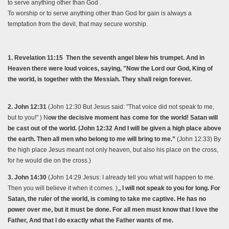
to serve anything other than God .
To worship or to serve anything other than God for gain is always a
temptation from the devil, that may secure worship.
1. Revelation 11:15
Then the seventh angel blew his trumpet. And in
Heaven there were loud voices, saying, "Now the Lord our God, King of
the world, is together with the Messiah. They shall reign forever.
2. John 12:31
(John 12:30 But Jesus said: "That voice did not speak to me,
but to you!" ) N
ow the decisive moment has come for the world! Satan will
be cast out of the world. (John 12:32 And I will be given a high place above
the earth. Then all men who belong to me will bring to me.”
(John 12:33) By
the high place Jesus meant not only heaven, but also his place on the cross,
for he would die on the cross.)
3. John 14:30
(John 14:29 Jesus: I already tell you what will happen to me.
Then you will believe it when it comes. ),
, I will not speak to you for long. For
Satan, the ruler of the world, is coming to take me captive. He has no
power over me, but it must be done. For all men must know that I love the
Father, And that I do exactly what the Father wants of me.