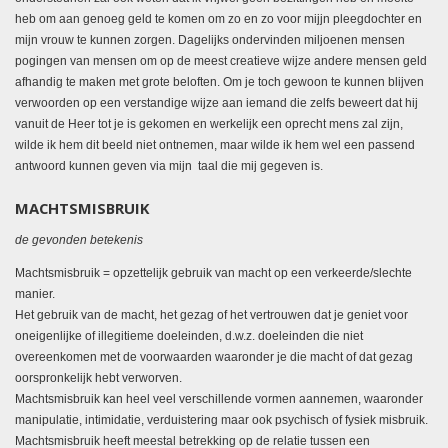
heb om aan genoeg geld te komen om zo en zo voor mijjn pleegdochter en
mijn vrouw te kunnen zorgen. Dagelijks ondervinden miljoenen mensen
pogingen van mensen om op de meest creatieve wijze andere mensen geld
afhandig te maken met grote beloften. Om je toch gewoon te kunnen blijven
verwoorden op een verstandige wijze aan iemand die zelfs beweert dat hij
vanuit de Heer tot je is gekomen en werkelijk een oprecht mens zal zijn,
wilde ik hem dit beeld niet ontnemen, maar wilde ik hem wel een passend
antwoord kunnen geven via mijn taal die mij gegeven is.
MACHTSMISBRUIK
de gevonden betekenis
Machtsmisbruik = opzettelijk gebruik van macht op een verkeerde/slechte
manier.
Het gebruik van de macht, het gezag of het vertrouwen dat je geniet voor
oneigenlijke of illegitieme doeleinden, d.w.z. doeleinden die niet
overeenkomen met de voorwaarden waaronder je die macht of dat gezag
oorspronkelijk hebt verworven.
Machtsmisbruik kan heel veel verschillende vormen aannemen, waaronder
manipulatie, intimidatie, verduistering maar ook psychisch of fysiek misbruik.
Machtsmisbruik heeft meestal betrekking op de relatie tussen een