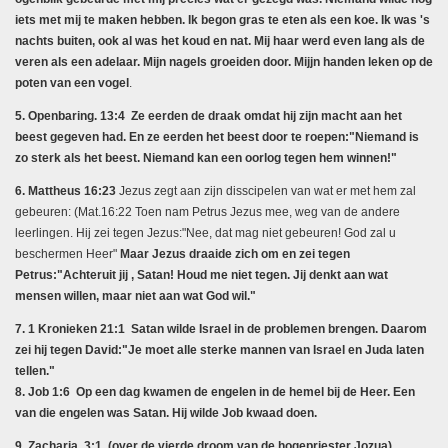
iets met mij te maken hebben. Ik begon gras te eten als een koe. Ik was
's
nachts buiten, ook al was het koud en nat. Mij haar werd even lang als de
veren als een adelaar. Mijn nagels groeiden door. Mijjn handen leken op de
poten van een vogel
.
5. Openbaring. 13:4 Ze eerden de draak omdat hij zijn macht aan het
beest gegeven had. En ze eerden het beest door te roepen:"Niemand is
zo sterk als het beest. Niemand kan een oorlog tegen hem winnen!"
6. Mattheus 16:23
Jezus zegt aan zijn disscipelen van wat er met hem zal
gebeuren: (Mat.16:22 Toen nam Petrus Jezus mee, weg van de andere
leerlingen. Hij zei tegen Jezus:"Nee, dat mag niet gebeuren! God zal u
beschermen Heer"
Maar Jezus draaide zich om en zei tegen
Petrus:"Achteruit jij , Satan! Houd me niet tegen. Jij denkt aan wat
mensen willen, maar niet aan wat God wil."
7. 1 Kronieken 21:1 Satan wilde Israel in de problemen brengen. Daarom
zei hij tegen David:"Je moet alle sterke mannen van Israel en Juda laten
tellen."
8. Job 1:6 Op een dag kwamen de engelen in de hemel bij de Heer. Een
van die engelen was Satan. Hij wilde Job kwaad doen.
9. Zacharia 3:1 (over de vierde droom van de hogepriester Jozua)