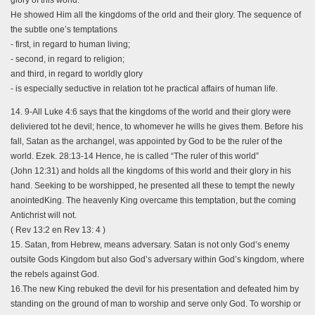
He showed Him all the kingdoms of the orld and their glory. The sequence of
the subtle one’s temptations
- first, in regard to human living;
- second, in regard to religion;
and third, in regard to worldly glory
- is especially seductive in relation tot he practical affairs of human life.
14. 9-All Luke 4:6 says that the kingdoms of the world and their glory were
deliviered tot he devil; hence, to whomever he wills he gives them. Before his
fall, Satan as the archangel, was appointed by God to be the ruler of the
world. Ezek. 28:13-14 Hence, he is called “The ruler of this world”
(John 12:31) and holds all the kingdoms of this world and their glory in his
hand. Seeking to be worshipped, he presented all these to tempt the newly
anointedKing. The heavenly King overcame this temptation, but the coming
Antichrist will not.
( Rev 13:2 en Rev 13: 4 )
15. Satan, from Hebrew, means adversary. Satan is not only God’s enemy
outsite Gods Kingdom but also God’s adversary within God’s kingdom, where
the rebels against God.
16.The new King rebuked the devil for his presentation and defeated him by
standing on the ground of man to worship and serve only God. To worship or