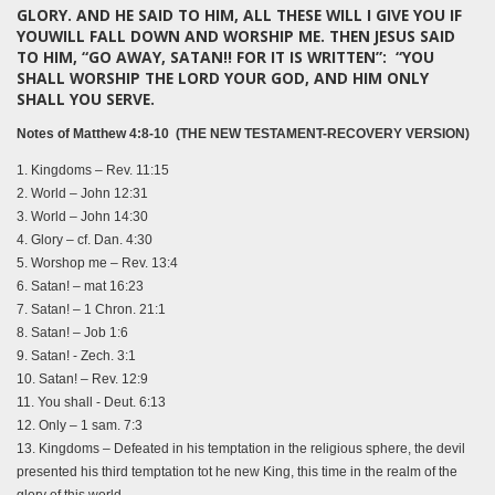
GLORY. AND HE SAID TO HIM, ALL THESE WILL I GIVE YOU IF
YOUWILL FALL DOWN AND WORSHIP ME. THEN JESUS SAID
TO HIM, “GO AWAY, SATAN!! FOR IT IS WRITTEN”: “YOU
SHALL WORSHIP THE LORD YOUR GOD, AND HIM ONLY
SHALL YOU SERVE.
Notes of Matthew 4:8-10 (THE NEW TESTAMENT-RECOVERY VERSION)
1. Kingdoms – Rev. 11:15
2. World – John 12:31
3. World – John 14:30
4. Glory – cf. Dan. 4:30
5. Worshop me – Rev. 13:4
6. Satan! – mat 16:23
7. Satan! – 1 Chron. 21:1
8. Satan! – Job 1:6
9. Satan! - Zech. 3:1
10. Satan! – Rev. 12:9
11. You shall - Deut. 6:13
12. Only – 1 sam. 7:3
13. Kingdoms – Defeated in his temptation in the religious sphere, the devil
presented his third temptation tot he new King, this time in the realm of the
glory of this world.