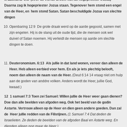
Daarna zag ik hogepriester Jozua staan. Tegenover hem stond een engel
van de Heer, en hem stond Satan. Satan beschuldigde Jozua van slechte
dingen
Openbaring 12:9 De grote draak werd op de aarde gegooid, samen met
zijn engelen. Hij is de slang uit de oude tijd, die de mensen ook wel
duivel of Satan noemen. Hij verleidt de mensen op aarde om slechte
dingen te doen.
Deuteronomium. 6:13 Als jullie in dat land wonen, vereer dan alleen de
Heer. Heb alleen eerbied voor hem. En als je iets plechtig belooft,
noem dan alleen de naam van de Heer.
(Deut 6:14 14 vraag niet om hulp
aan de goden van anddre volken. Anders wordt de Heer, jullie God,
kwaad.)
12 1 samuel 7:3 Toen zei Samuel: Willen jullie de Heer weer gaan dienen?
Doe dan alle beelden van afgoden weg. Ook het beeld van de godin
Astarte. Vertrouw alleen op de Heer en dien geen andere goeden. Dan zal
de Heer jullie redden van de Filistijnen.
(1 Samuel 7:4 Dat deden de
Israelieten. Ze deden de beelden van de afgoden Baal en Astarte weg. En
dienden alleen nog maar de Heer.)