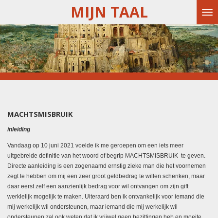
MIJN TAAL
Ga
direct
naar
de
hoofdinhoud
MACHTSMISBRUIK
inleiding
Vandaag op 10 juni 2021 voelde ik me geroepen om een iets meer
uitgebreide definitie van het woord of begrip MACHTSMISBRUIK te geven.
Directe aanleiding is een zogenaamd ernstig zieke man die het voornemen
zegt te hebben om mij een zeer groot geldbedrag te willen schenken, maar
daar eerst zelf een aanzienlijk bedrag voor wil ontvangen om zijn gift
werklelijk mogelijk te maken. Uiteraard ben ik ontvankelijk voor iemand die
mij werkelijk wil ondersteunen, maar iemand die mij werkelijk wil
ondersteunen zal ook weten dat ik vrijwel geen bezittingen heb en moeite