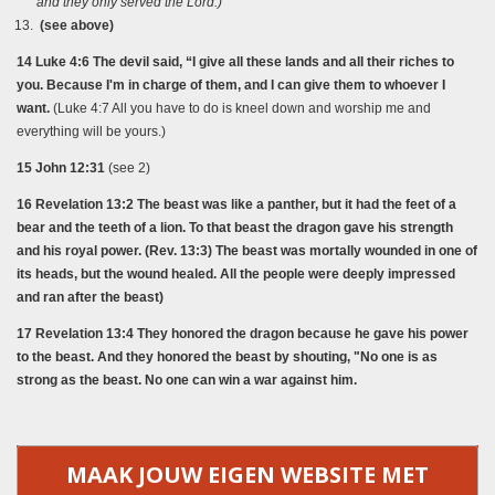
and they only served the Lord.)
(see above)
14 Luke 4:6 The devil said, “I give all these lands and all their riches to
you. Because I'm in charge of them, and I can give them to whoever I
want.
(Luke 4:7 All you have to do is kneel down and worship me and
everything will be yours.)
15 John 12:31
(see 2)
16 Revelation 13:2 The beast was like a panther, but it had the feet of a
bear and the teeth of a lion. To that beast the dragon gave his strength
and his royal power. (Rev. 13:3) The beast was mortally wounded in one of
its heads, but the wound healed. All the people were deeply impressed
and ran after the beast)
17 Revelation 13:4 They honored the dragon because he gave his power
to the beast. And they honored the beast by shouting, "No one is as
strong as the beast. No one can win a war against him.
MAAK JOUW EIGEN WEBSITE MET