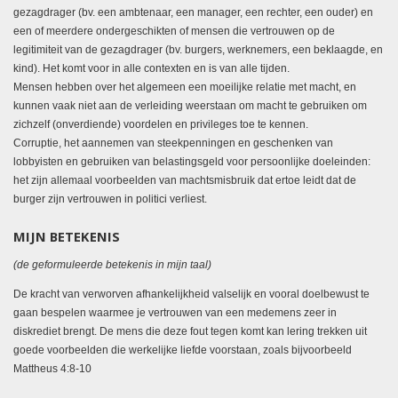
gezagdrager (bv. een ambtenaar, een manager, een rechter, een ouder) en
een of meerdere ondergeschikten of mensen die vertrouwen op de
legitimiteit van de gezagdrager (bv. burgers, werknemers, een beklaagde, en
kind). Het komt voor in alle contexten en is van alle tijden.
Mensen hebben over het algemeen een moeilijke relatie met macht, en
kunnen vaak niet aan de verleiding weerstaan om macht te gebruiken om
zichzelf (onverdiende) voordelen en privileges toe te kennen.
Corruptie, het aannemen van steekpenningen en geschenken van
lobbyisten en gebruiken van belastingsgeld voor persoonlijke doeleinden:
het zijn allemaal voorbeelden van machtsmisbruik dat ertoe leidt dat de
burger zijn vertrouwen in politici verliest.
MIJN BETEKENIS
(de geformuleerde betekenis in mijn taal)
De kracht van verworven afhankelijkheid valselijk en vooral doelbewust te
gaan bespelen waarmee je vertrouwen van een medemens zeer in
diskrediet brengt. De mens die deze fout tegen komt kan lering trekken uit
goede voorbeelden die werkelijke liefde voorstaan, zoals bijvoorbeeld
Mattheus 4:8-10