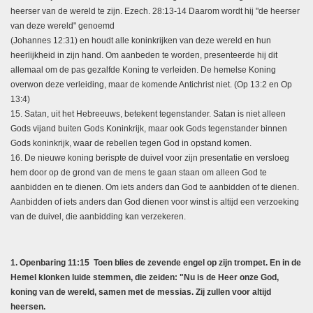
heerser van de wereld te zijn. Ezech. 28:13-14 Daarom wordt hij "de heerser
van deze wereld" genoemd
(Johannes 12:31) en houdt alle koninkrijken van deze wereld en hun
heerlijkheid in zijn hand. Om aanbeden te worden, presenteerde hij dit
allemaal om de pas gezalfde Koning te verleiden. De hemelse Koning
overwon deze verleiding, maar de komende Antichrist niet. (Op 13:2 en Op
13:4)
15. Satan, uit het Hebreeuws, betekent tegenstander. Satan is niet alleen
Gods vijand buiten Gods Koninkrijk, maar ook Gods tegenstander binnen
Gods koninkrijk, waar de rebellen tegen God in opstand komen.
16. De nieuwe koning berispte de duivel voor zijn presentatie en versloeg
hem door op de grond van de mens te gaan staan om alleen God te
aanbidden en te dienen. Om iets anders dan God te aanbidden of te dienen.
Aanbidden of iets anders dan God dienen voor winst is altijd een verzoeking
van de duivel, die aanbidding kan verzekeren.
1. Openbaring 11:15 Toen blies de zevende engel op zijn trompet. En in de
Hemel klonken luide stemmen, die zeiden: "Nu is de Heer onze God,
koning van de wereld, samen met de messias. Zij zullen voor altijd
heersen.