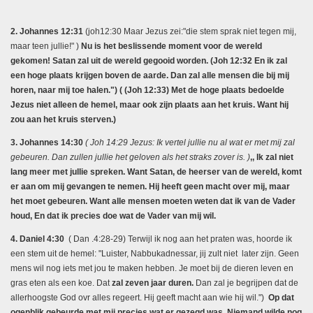
2. Johannes 12:31
(joh12:30 Maar Jezus zei:"die stem sprak niet tegen mij,
maar teen jullie!" )
Nu is het beslissende moment voor de wereld
gekomen! Satan zal uit de wereld gegooid worden. (Joh 12:32 En ik zal
een hoge plaats krijgen boven de aarde. Dan zal alle mensen die bij mij
horen, naar mij toe halen.") ( (Joh 12:33) Met de hoge plaats bedoelde
Jezus niet alleen de hemel, maar ook zijn plaats aan het kruis. Want hij
zou aan het kruis sterven.)
3. Johannes 14:30
( Joh 14:29 Jezus: Ik vertel jullie nu al wat er met mij zal
gebeuren. Dan zullen jullie het geloven als het straks zover is. )
,, Ik zal niet
lang meer met jullie spreken. Want Satan, de heerser van de wereld, komt
er aan om mij gevangen te nemen. Hij heeft geen macht over mij, maar
het moet gebeuren. Want alle mensen moeten weten dat ik van de Vader
houd, En dat ik precies doe wat de Vader van mij wil.
4. Daniel 4:30
( Dan .4:28-29) Terwijl ik nog aan het praten was, hoorde ik
een stem uit de hemel: "Luister, Nabbukadnessar, jij zult niet later zijn. Geen
mens wil nog iets met jou te maken hebben. Je moet bij de dieren leven en
gras eten als een koe. Dat
zal zeven jaar duren.
Dan zal je begrijpen dat de
allerhoogste God ovr alles regeert. Hij geeft macht aan wie hij wil.")
Op dat
ogenblik gebeurde met mij precies wat er gezegd was. Niemand wilde nog