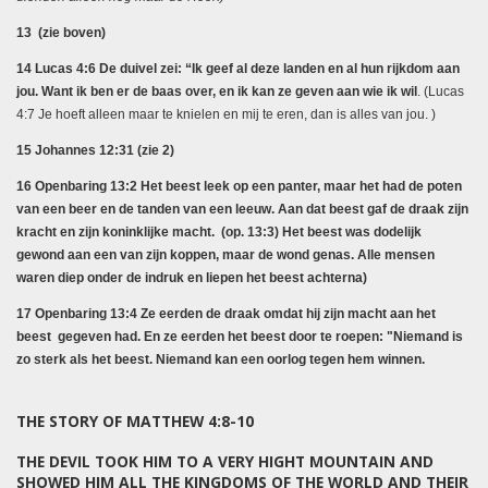
13 (zie boven)
14 Lucas 4:6 De duivel zei: “Ik geef al deze landen en al hun rijkdom aan
jou. Want ik ben er de baas over, en ik kan ze geven aan wie ik wil
. (Lucas
4:7 Je hoeft alleen maar te knielen en mij te eren, dan is alles van jou. )
15 Johannes 12:31 (zie 2)
16 Openbaring 13:2 Het beest leek op een panter, maar het had de poten
van een beer en de tanden van een leeuw. Aan dat beest gaf de draak zijn
kracht en zijn koninklijke macht. (op. 13:3) Het beest was dodelijk
gewond aan een van zijn koppen, maar de wond genas. Alle mensen
waren diep onder de indruk en liepen het beest achterna)
17 Openbaring 13:4 Ze eerden de draak omdat hij zijn macht aan het
beest gegeven had. En ze eerden het beest door te roepen: "Niemand is
zo sterk als het beest. Niemand kan een oorlog tegen hem winnen.
THE STORY OF MATTHEW 4:8-10
THE DEVIL TOOK HIM TO A VERY HIGHT MOUNTAIN AND
SHOWED HIM ALL THE KINGDOMS OF THE WORLD AND THEIR