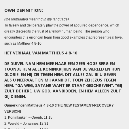
OWN DEFINITION:
(the formulated meaning in my language)
To falsely and deliberately play the power of acquired dependence, which
greatly discredits the trust of a fellow human being. The person who
encounters this error can learn from good examples that represent real love,
such as Matthew 4:8-10
HET VERHAAL VAN MATTHEUS 4:8-10
DE DUIVEL NAM HEM MEE NAAR EEN ZEER HOGE BERG EN
TOONDE HEM ALLE KONINKRIJKEN VAN DE WERELD EN HUN
GLORIE. EN HIJ ZEI TEGEN HEM: DIT ALLES ZAL IK U GEVEN
ALS U NEERVALT EN MIJ AANBIDT. TOEN ZEI JEZUS TEGEN
HEM: "GA WEG, SATAN!! WANT ER STAAT GESCHREVEN”: “GIJ
ZULT DE HERE, UW GOD, AANBIDDEN, EN HEM ALLEEN ZULT
GIJ DIENEN.
Opmerkingen Mattheüs 4:8-10 (THE NEW TESTAMENT-RECOVERY
VERSION)
1. Koninkrijken – Openb. 11:15
2. Wereld – Johannes 12:31