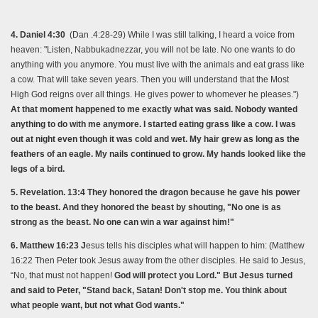
4. Daniel 4:30
(Dan .4:28-29) While I was still talking, I heard a voice from
heaven: "Listen, Nabbukadnezzar, you will not be late. No one wants to do
anything with you anymore. You must live with the animals and eat grass like
a cow. That will take seven years. Then you will understand that the Most
High God reigns over all things. He gives power to whomever he pleases.")
At that moment happened to me exactly what was said. Nobody wanted
anything to do with me anymore. I started eating grass like a cow. I was
out at night even though it was cold and wet. My hair grew as long as the
feathers of an eagle. My nails continued to grow. My hands looked like the
legs of a bird.
5. Revelation. 13:4 They honored the dragon because he gave his power
to the beast. And they honored the beast by shouting, "No one is as
strong as the beast. No one can win a war against him!"
6. Matthew 16:23 J
esus tells his disciples what will happen to him: (Matthew
16:22 Then Peter took Jesus away from the other disciples. He said to Jesus,
“No, that must not happen!
God will protect you Lord." But Jesus turned
and said to Peter, "Stand back, Satan! Don't stop me. You think about
what people want, but not what God wants."