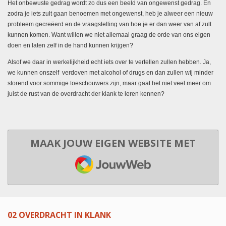
Het onbewuste gedrag wordt zo dus een beeld van ongewenst gedrag. En
zodra je iets zult gaan benoemen met ongewenst, heb je alweer een nieuw
probleem gecreëerd en de vraagstelling van hoe je er dan weer van af zult
kunnen komen. Want willen we niet allemaal graag de orde van ons eigen
doen en laten zelf in de hand kunnen krijgen?
Alsof we daar in werkelijkheid echt iets over te vertellen zullen hebben. Ja,
we kunnen onszelf verdoven met alcohol of drugs en dan zullen wij minder
storend voor sommige toeschouwers zijn, maar gaat het niet veel meer om
juist de rust van de overdracht der klank te leren kennen?
MAAK JOUW EIGEN WEBSITE MET
JOUWWEB
02 OVERDRACHT IN KLANK