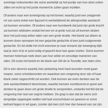
sommige instrumenten die soms werkelijk op het puntje van hun stoel zullen
zitten om echt op het juiste moment te zullen gaan inzetten.
Of anders naar een toneelgroep op het toneel, waarbij juist een zwijgende
rol van soms enkel een figurant in werkelijkheid de allergrootste aandacht
zal kunnen vervullen. Of anders naar een kunstwerk dat juist zijn grote kracht
zal kunnen uitstralen omdat het een en al grote rust zal uit kunnen stralen
door het juist weg willen laten van een grote drukte. Het beeld zal alleen al
kunnen doen oproepen tot een gejachte gedachte of een juist rustgevende
gedachte. En tot slotte het zicht wanneer je naar iemand zijn beweging kijkt
laat je zien of je er juist rustig of gejacht door kan gaan voelen. Soms kunnen
mensen helemaal niets doen aan hun wilde en onrustige manieren van
uiten. Dit zoals het beeld en de klank van Gill de la Tourette, kan laten zien.
Dit is een stoornis waarbij men plotseling heel hard woorden moet gaan
roepen, soms scheldwoorden en waardoor een omgeving door zijn of haar
klank zeker opgeschrikt zal worden. Ook kunnen we even denken aan de
vele aandachtstekort stoornissen, waarbij mensen voortdurend er goed aan
denken te gaan doen om grote drukte te verspreiden, ondanks het feit dat de
omgeving hier last van zegt te hebben. De grap is dan dat de mens zich
dergelijke opgelegde wetten niet laat voorschrijven en gewoon er soms
keihard tegen in wil gaan, zonder dat men zich hier dan bewust van zal zijn.