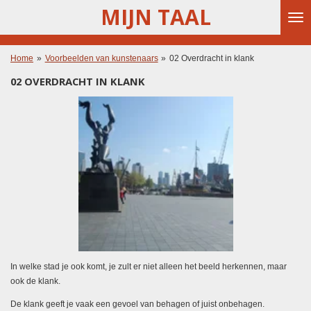
MIJN TAAL
Ga
direct
naar
de
Home
»
Voorbeelden van kunstenaars
»
02 Overdracht in klank
hoofdinhoud
02 OVERDRACHT IN KLANK
In welke stad je ook komt, je zult er niet alleen het beeld herkennen, maar
ook de klank.
De klank geeft je vaak een gevoel van behagen of juist onbehagen.