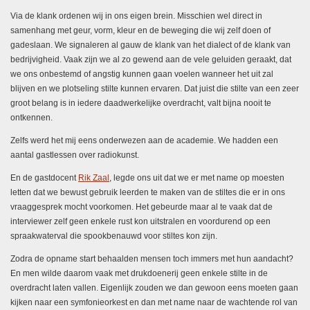
Via de klank ordenen wij in ons eigen brein. Misschien wel direct in
samenhang met geur, vorm, kleur en de beweging die wij zelf doen of
gadeslaan. We signaleren al gauw de klank van het dialect of de klank van
bedrijvigheid. Vaak zijn we al zo gewend aan de vele geluiden geraakt, dat
we ons onbestemd of angstig kunnen gaan voelen wanneer het uit zal
blijven en we plotseling stilte kunnen ervaren. Dat juist die stilte van een zeer
groot belang is in iedere daadwerkelijke overdracht, valt bijna nooit te
ontkennen.
Zelfs werd het mij eens onderwezen aan de academie. We hadden een
aantal gastlessen over radiokunst.
En de gastdocent
Rik Zaal
, legde ons uit dat we er met name op moesten
letten dat we bewust gebruik leerden te maken van de stiltes die er in ons
vraaggesprek mocht voorkomen. Het gebeurde maar al te vaak dat de
interviewer zelf geen enkele rust kon uitstralen en voordurend op een
spraakwaterval die spookbenauwd voor stiltes kon zijn.
Zodra de opname start behaalden mensen toch immers met hun aandacht?
En men wilde daarom vaak met drukdoenerij geen enkele stilte in de
overdracht laten vallen. Eigenlijk zouden we dan gewoon eens moeten gaan
kijken naar een symfonieorkest en dan met name naar de wachtende rol van