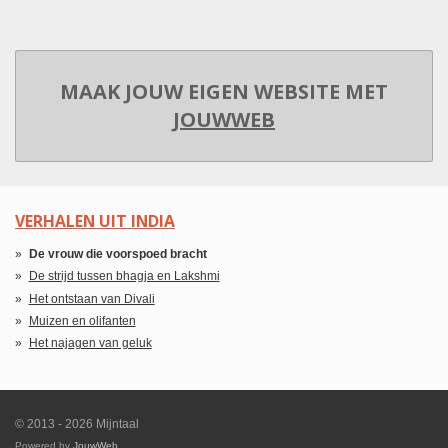
MAAK JOUW EIGEN WEBSITE MET
JOUWWEB
VERHALEN UIT INDIA
De vrouw die voorspoed bracht
De strijd tussen bhagja en Lakshmi
Het ontstaan van Divali
Muizen en olifanten
Het najagen van geluk
© 2013 - 2026 Mijntaal
Powered by
JouwWeb