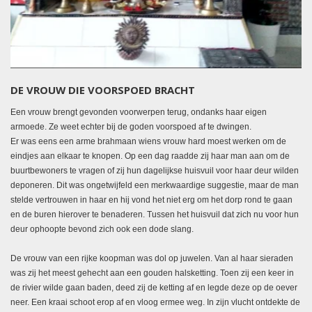
DE VROUW DIE VOORSPOED BRACHT
Een vrouw brengt gevonden voorwerpen terug, ondanks haar eigen
armoede. Ze weet echter bij de goden voorspoed af te dwingen.
Er was eens een arme brahmaan wiens vrouw hard moest werken om de
eindjes aan elkaar te knopen. Op een dag raadde zij haar man aan om de
buurtbewoners te vragen of zij hun dagelijkse huisvuil voor haar deur wilden
deponeren. Dit was ongetwijfeld een merkwaardige suggestie, maar de man
stelde vertrouwen in haar en hij vond het niet erg om het dorp rond te gaan
en de buren hierover te benaderen. Tussen het huisvuil dat zich nu voor hun
deur ophoopte bevond zich ook een dode slang.
De vrouw van een rijke koopman was dol op juwelen. Van al haar sieraden
was zij het meest gehecht aan een gouden halsketting. Toen zij een keer in
de rivier wilde gaan baden, deed zij de ketting af en legde deze op de oever
neer. Een kraai schoot erop af en vloog ermee weg. In zijn vlucht ontdekte de