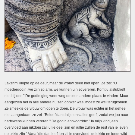
Lakshmi klopte op de deur, maar de vrouw deed niet open. Ze zei: "O
moedergodin, we zijn zo arm, we kunnen u niet vereren. Komt u alstublieft
niet bij ons." De godin ging weer weg om een andere plaats te vinden. Maar
aangezien het in alle andere huizen donker was, moest ze wel terugkomen.
Ze smeekte de vrouw om open te doen. De vrouw was echter in het geheel
niet aangedaan, ze zei: "Beloof dan dat je ons alles geeft, zodat we jou naar
hartewens kunnen vereren." De godin antwoordde: "Ja mijn kind, een
overvloed aan rijkdom zal jullie deel zijn en jullie zullen de rest van je leven
gelukkig zijn." Vanaf die dag leefden zij in overvloed, gelukkig en toegewijd