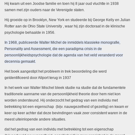
Hij kwam uit een Joodse familie en toen hij 8 jaar oud vluchtte in 1938
samen met zijn ouders naar de Verenigde staten.
Hij groeide op in
Brooklyn, New York
en studeerde bij George Kelly en Julian
Rotter aan de Ohio State University , waar hij zijn
doctoraat
in de klinische
psychologie behaalde in 1956.
In 1968, publiceerde Walter Michel de inmiddels klassieke monografie,
Personality and Assessment, die een paradigma crisis in de
persoonlijkheidspsychologie dat de agenda van het veld veranderd voor
decennia gemaakt.
Het boek aangestipt het probleem in trek beoordeling die werd
geïdentificeerd door Allport terug in 1937
In het werk van Walter Mischel bleek studie na studie dat de fundamentele
traditionele aanname van de persoonlijkheid theorie door hem niet kon
worden ondersteund. Hij onderzocht het gedrag van een individu met
betrekking tot een eigenschap
(bijv. nauwgezetheid of gezellig)
en kwam er
keer op keer achter dat deze bevindingen vaak zeer consistent waren in de
meest uiteinlopende andere situaties.
dat het gedrag van een individu met betrekking tot een eigenschap