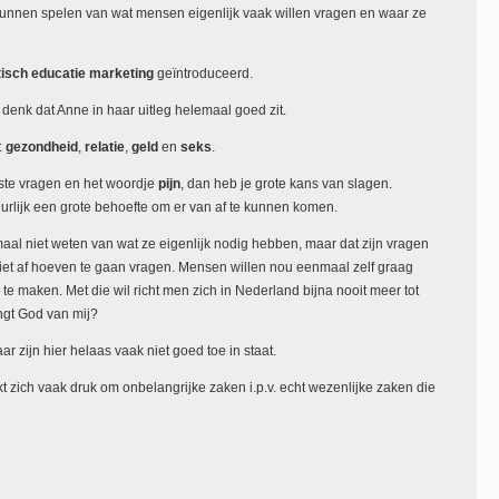
kunnen spelen van wat mensen eigenlijk vaak willen vragen en waar ze
isch educatie marketing
geïntroduceerd.
denk dat Anne in haar uitleg helemaal goed zit.
:
gezondheid
,
relatie
,
geld
en
seks
.
uiste vragen en het woordje
pijn
, dan heb je grote kans van slagen.
rlijk een grote behoefte om er van af te kunnen komen.
aal niet weten van wat ze eigenlijk nodig hebben, maar dat zijn vragen
iet af hoeven te gaan vragen. Mensen willen nou eenmaal zelf graag
l te maken. Met die wil richt men zich in Nederland bijna nooit meer tot
ngt God van mij?
 zijn hier helaas vaak niet goed toe in staat.
t zich vaak druk om onbelangrijke zaken i.p.v. echt wezenlijke zaken die