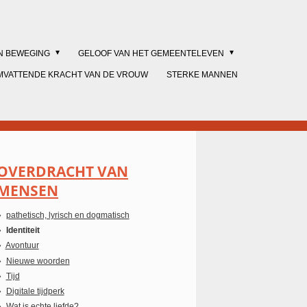
IN BEWEGING
GELOOF VAN HET GEMEENTELEVEN
MVATTENDE KRACHT VAN DE VROUW
STERKE MANNEN
OVERDRACHT VAN
MENSEN
pathetisch, lyrisch en dogmatisch
Identiteit
Avontuur
Nieuwe woorden
Tijd
Digitale tijdperk
Wat is echte liefde?