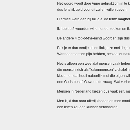
Het woord wordt door Anne gebruikt om in te 
dus feitelijk geld voor uit zullen willen geven.
Hiermee werd dan bij mij o.a. de term:
magnet
Ik heb de 5 woorden willen onderzoeken en ik 
De andere 4 top-of-the-mind woorden zijn dus
Pak je er dan eentje uit en link je ze met de j
Wanneer mensen pijn hebben, bestaat er natuu
Het is alleen een weet dat mensen vaak helem
die mensen zich als "zakenmensen" zichzlef n
kiezen en dat heeft natuurlijk met die eigen wi
een Gods-besef. Gewoon de vraag: Wat verla
Mensen in Nederland kiezen dus vaak zelf, maar
Men kijkt dan naar uiterlijkheden en men maak
een leven zouden kunnen veranderen.