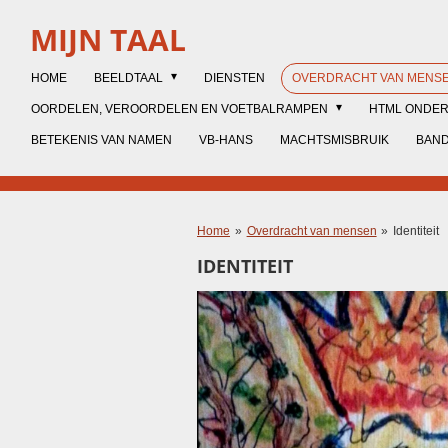
Ga
MIJN TAAL
direct
naar
HOME
BEELDTAAL
DIENSTEN
OVERDRACHT VAN MENS
de
hoofdinhoud
OORDELEN, VEROORDELEN EN VOETBALRAMPEN
HTML ONDE
BETEKENIS VAN NAMEN
VB-HANS
MACHTSMISBRUIK
BAN
Home
»
Overdracht van mensen
»
Identiteit
IDENTITEIT