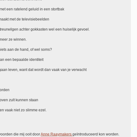
n met een ratelend geluid in een stortbak
maakt met de televisiebeelden
treurwilgen achter gokkasten wel een huiselijk gevoel.
nneer ze winnen.
iets aan de hand, of wel soms?
van een bepaalde identiteit
gaan leven, want dat wordt dan vaak van je verwacht
 worden
boven zult kunnen staan
 een vaak niet zo slimme ezel.
woorden die mij ooit door
Anne Raaymakers
geïntroduceerd kon worden.