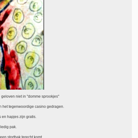
en geloven niet in "domme sprookjes"
in het tegenwoordige casino gedragen.
 en hapjes zijn gratis.
ledig pak.
 een stortbak terecht komt