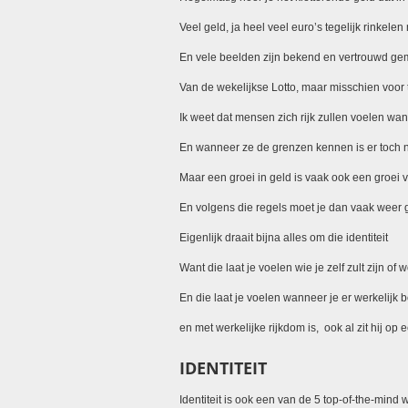
Veel geld, ja heel veel euro’s tegelijk rinkele
En vele beelden zijn bekend en vertrouwd ge
Van de wekelijkse Lotto, maar misschien voor 
Ik weet dat mensen zich rijk zullen voelen wa
En wanneer ze de grenzen kennen is er toch n
Maar een groei in geld is vaak ook een groei 
En volgens die regels moet je dan vaak weer 
Eigenlijk draait bijna alles om die identiteit
Want die laat je voelen wie je zelf zult zijn of
En die laat je voelen wanneer je er werkelijk 
en met werkelijke rijkdom is, ook al zit hij op
IDENTITEIT
Identiteit is ook een van de 5 top-of-the-mind 