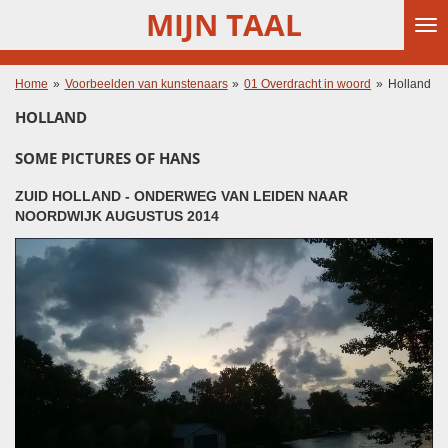
MIJN TAAL
Ga
direct
naar
de
Home
»
Voorbeelden van kunstenaars
»
01 Overdracht in woord
»
Holland
hoofdinhoud
HOLLAND
SOME PICTURES OF HANS
ZUID HOLLAND - ONDERWEG VAN LEIDEN NAAR
NOORDWIJK AUGUSTUS 2014